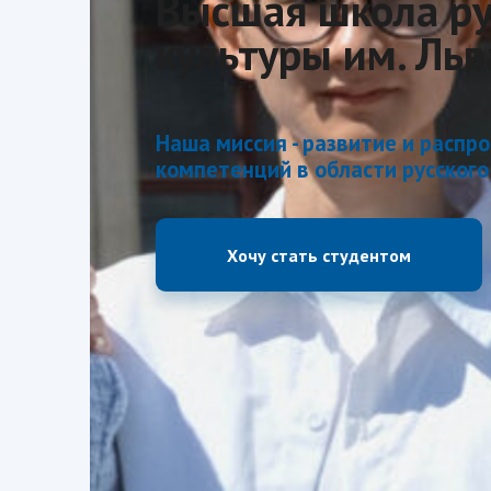
Высшая школа ру
культуры им. Льв
Наша миссия - развитие и распр
компетенций в области русского
Хочу стать студентом