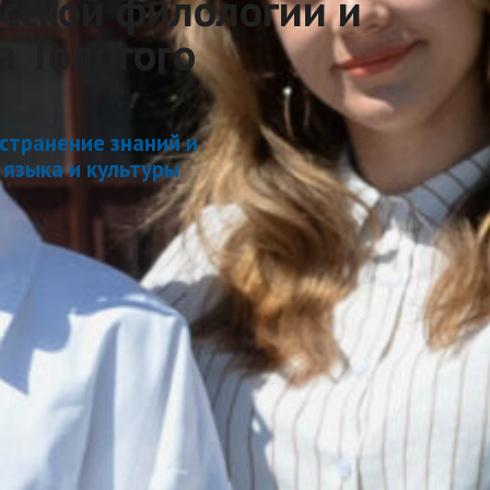
сской филологии и
а Толстого
остранение знаний и
 языка и культуры