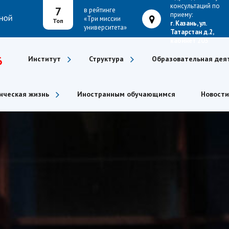
консультаций по
7
в рейтинге
приему:
«Три миссии
Топ
г. Казань, ул.
университета»
Татарстан д.2,
кабинет 203
6
Институт
Структура
Образовательная дея
нческая жизнь
Иностранным обучающимся
Новости