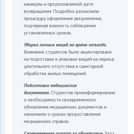
каникулы и предполагаемой дате
София
возвращения. Подробно разъяснили
ИИ-ассистент приемной комиссии ИФМК КФУ
процедуру оформления уведомления,
подчеркнув важность соблюдения
установленных сроков.
Уборка личных вещей на время отъезда.
Внимание студентов было акцентировано
на подготовке и упаковке вещей на период
длительного отсутствия и санитарной
обработке жилых помещений.
Подготовка медицинских
документов
.
Студентов проинформировали
о необходимости своевременного
обновления медицинских документов и
напомнили о сроках предоставления
медицинских справок.
Своевременная оплата за общежитие.
Этот