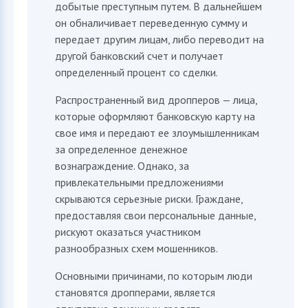
добытые преступным путем. В дальнейшем
он обналичивает переведенную сумму и
передает другим лицам, либо переводит на
другой банковский счет и получает
определенный процент со сделки.
Распространенный вид дропперов — лица,
которые оформляют банковскую карту на
свое имя и передают ее злоумышленникам
София
за определенное денежное
ИИ-ассистент приемной комиссии ИФМК КФУ
вознаграждение. Однако, за
привлекательными предложениями
скрываются серьезные риски. Граждане,
предоставляя свои персональные данные,
рискуют оказаться участником
разнообразных схем мошенников.
Основными причинами, по которым люди
становятся дропперами, является