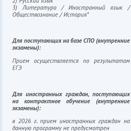
2) Русский язык
3) Литература /
Иностранный язык /
Обществознание /
История*
Для поступающих на базе СПО (внутренние
экзамены):
Прием осуществляется по результатам
ЕГЭ
Для иностранных граждан, поступающих
на контрактное обучение (внутренние
экзамены):
София
ИИ-ассистент приемной комиссии ИФМК КФУ
в 2026 г. прием иностранных граждан на
данную программу не предусмотрен