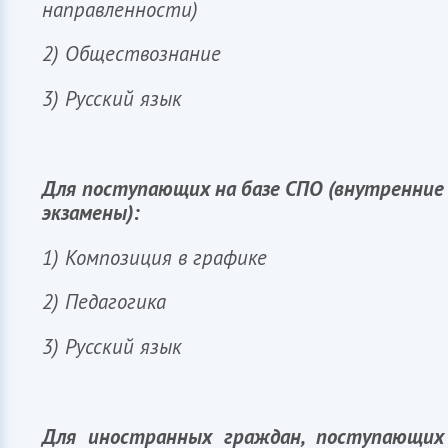
направленности)
2) Обществознание
3) Русский язык
Для поступающих на базе СПО (внутренние
экзамены):
София
ИИ-ассистент приемной комиссии ИФМК КФУ
1) Композиция в графике
2) Педагогика
3) Русский язык
Для иностранных граждан, поступающих