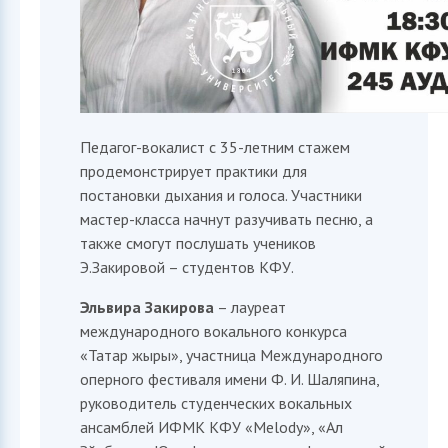
София
ИИ-ассистент приемной комиссии ИФМК КФУ
Педагог-вокалист с 35-летним стажем
продемонстрирует практики для
постановки дыхания и голоса. Участники
мастер-класса начнут разучивать песню, а
также смогут послушать учеников
Э.Закировой – студентов КФУ.
Эльвира Закирова
– лауреат
международного вокального конкурса
«Татар жыры», участница Международного
оперного фестиваля имени Ф. И. Шаляпина,
руководитель студенческих вокальных
ансамблей ИФМК КФУ «Melody», «Ал