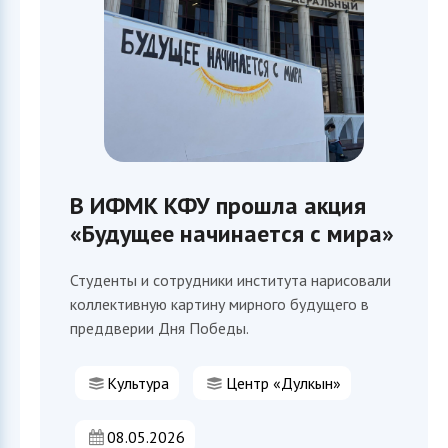
В ИФМК КФУ прошла акция
София
«Будущее начинается с мира»
ИИ-ассистент приемной комиссии ИФМК КФУ
Студенты и сотрудники института нарисовали
коллективную картину мирного будущего в
преддверии Дня Победы.
Культура
Центр «Дулкын»
08.05.2026