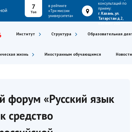
консультаций по
7
в рейтинге
приему:
«Три миссии
Топ
г. Казань, ул.
университета»
Татарстан д.2,
кабинет 203
6
Институт
Структура
Образовательная дея
нческая жизнь
Иностранным обучающимся
Новости
 форум «Русский язык
ак средство