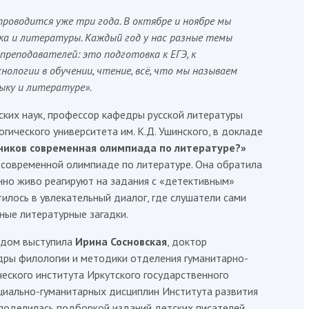
роводится уже три года. В октябре и ноябре мы
ка и литературы. Каждый год у нас разные темы
преподавателей: это подготовка к ЕГЭ, к
ологии в обучении, чтение, всё, что мы называем
ыку и литературе».
ских наук, профессор кафедры русской литературы
гического университета им. К.Д. Ушинского, в докладе
ников современная олимпиада по литературе?»
современной олимпиаде по литературе. Она обратила
нно живо реагируют на задания с «детективным»
илось в увлекательный диалог, где слушатели сами
ные литературные загадки.
едом выступила
Ирина Сосновская
, доктор
едры филологии и методики отделения гуманитарно-
еского института Иркутского государственного
циально-гуманитарных дисциплин Института развития
 поделилась подборкой изданий детских писателей,