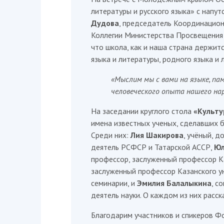
литературы и русского языка» с напу
Дудова
, председатель Координацио
Коллегии Министерства Просвещения
что школа, как и наша страна держитс
языка и литературы, родного языка и 
«Мыслим мы с вами на языке, па
человеческого опыта нашего нар
На заседании круглого стола
«Культу
имена известных ученых, сделавших б
Среди них:
Лия Шакирова
, учёный, д
деятель РСФСР и Татарской АССР,
Юл
профессор, заслуженный профессор К
заслуженный профессор Казанского у
семинарии, и
Эмилия Балалыкина
, с
деятель науки. О каждом из них расск
Благодарим участников и спикеров Ф