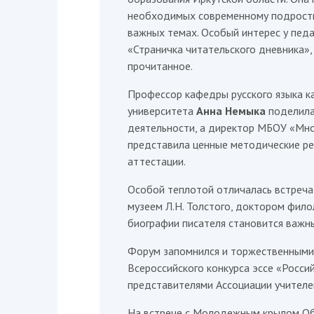
необходимых современному подростку
важных темах. Особый интерес у пед
«Страничка читательского дневника»
прочитанное.
Профессор кафедры русского языка к
университета
Анна Немыка
поделила
деятельности, а директор МБОУ «Мн
представила ценные методические ре
аттестации.
Особой теплотой отличалась встреч
музеем Л.Н. Толстого, доктором филол
биографии писателя становится важн
Форум запомнился и торжественными
Всероссийского конкурса эссе «Росси
представителями Ассоциации учителей
На встрече с Молодежным крылом Об