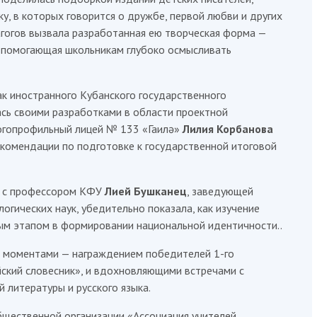
, в которых говорится о дружбе, первой любви и других
агогов вызвала разработанная ею творческая форма —
, помогающая школьникам глубоко осмысливать
ак иностранного Кубанского государственного
сь своими разработками в области проектной
огопрофильный лицей № 133 «Гаилә»
Лилия Корбанова
комендации по подготовке к государственной итоговой
а с профессором КФУ
Лией Бушканец
, заведующей
огических наук, убедительно показала, как изучение
ым этапом в формировании национальной идентичности..
 моментами — награждением победителей 1-го
йский словесник», и вдохновляющими встречами с
 литературы и русского языка.
щественной организации «Ассоциация учителей