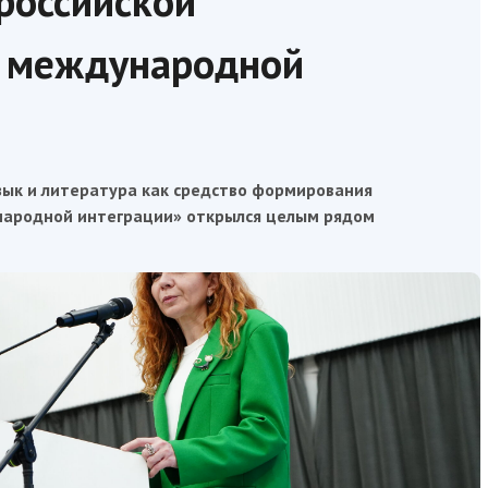
российской
и международной
ык и литература как средство формирования
народной интеграции» открылся целым рядом