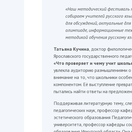
«Наш методический фестиваль п
собираем учителей русского язы
для обсуждений, актуальные для 
олимпиаде, информационные техн
методикой обучения русскому яз
Татьяна Кучина
, доктор филологиче
Ярославского государственного педаго
«Что проверяет и чему учит школь
увлекла аудиторию размышлениями о 
внимание на то, что школьники особе
компонентом. Её выступление преврат
пытались найти ответы на предложен
Поддерживая литературную тему, сл
педагогических наук, профессор каф
эстетического образования Педагогич
университета, профессор кафедры со
образования Иркутской области. Она