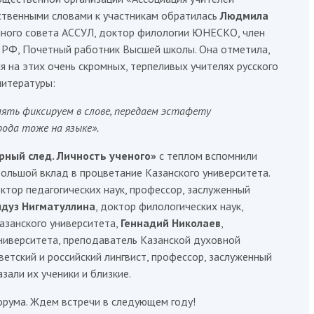
тственными словами к участникам обратилась
Людмила
нного совета АССУЛ, доктор филологии ЮНЕСКО, член
 РФ, Почетный работник Высшей школы. Она отметила,
я на этих очень скромных, терпеливых учителях русского
литературы:
мять фиксируем в слове, передаем эстафету
ода тоже на языке».
рный след. Личность ученого»
с теплом вспомнили
ольшой вклад в процветание Казанского университета.
октор педагогических наук, профессор, заслуженный
дуз Нигматуллина
, доктор филологических наук,
азанского университета,
Геннадий Николаев
,
ниверситета, преподаватель Казанской духовной
оветский и российский лингвист, профессор, заслуженный
азали их ученики и близкие.
орума. Ждем встречи в следующем году!