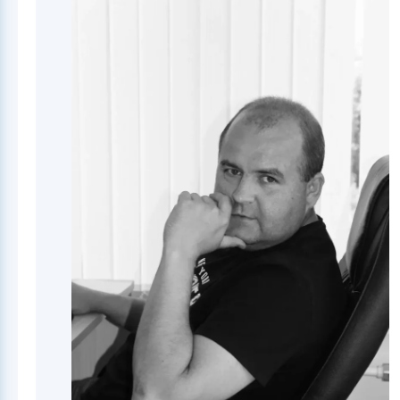
София
ИИ-ассистент приемной комиссии ИФМК КФУ