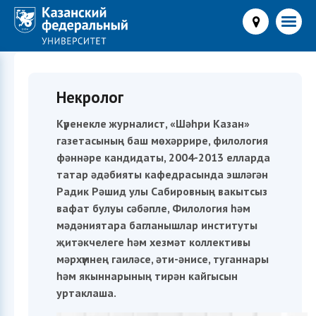
Некролог
Күренекле журналист, «Шәһри Казан»
газетасының баш мөхәррире, филология
фәннәре кандидаты, 2004-2013 елларда
татар әдәбияты кафедрасында эшләгән
Радик Рәшид улы Сабировның вакытсыз
вафат булуы сәбәпле, Филология һәм
мәдәниятара багланышлар институты
җитәкчелеге һәм хезмәт коллективы
мәрхүмнең гаиләсе, әти-әнисе, туганнары
һәм якыннарының тирән кайгысын
уртаклаша.