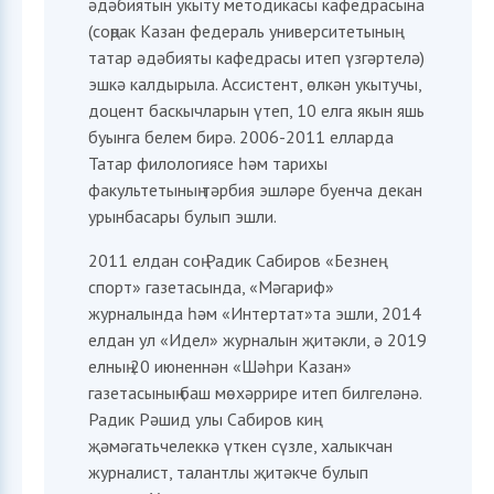
әдәбиятын укыту методикасы кафедрасына
(соңрак Казан федераль университетының
татар әдәбияты кафедрасы итеп үзгәртелә)
эшкә калдырыла. Ассистент, өлкән укытучы,
доцент баскычларын үтеп, 10 елга якын яшь
буынга белем бирә. 2006-2011 елларда
Татар филологиясе һәм тарихы
факультетының тәрбия эшләре буенча декан
урынбасары булып эшли.
2011 елдан соң Радик Сабиров «Безнең
спорт» газетасында, «Мәгариф»
журналында һәм «Интертат»та эшли, 2014
елдан ул «Идел» журналын җитәкли, ә 2019
елның 20 июненнән «Шәһри Казан»
газетасының баш мөхәррире итеп билгеләнә.
Радик Рәшид улы Сабиров киң
җәмәгатьчелеккә үткен сүзле, халыкчан
журналист, талантлы җитәкче булып