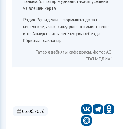
таныла. Ул татар журналистикасы үсешенә
үз өлешен кертә.
Радик Рәшид улы – тормышта да якты,
кешелекле, ачык, киң күңелле, оптимист кеше
иде. Аның якты истәлеге күңелләребездә
һәрвакыт сакланыр.
Татар әдәбияты кафедрасы, фото: АО
"ТАТМЕДИА"
03.06.2026