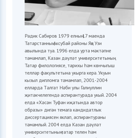
Радик Сабиров 1979 елның 17 маенда
Татарстанның Аксубай районы Яңа Узи
авылында туа. 1996 елда урта мәктәпне
тәмамлап, Казан дәүләт университетының
Татар филологиясе, тарихы һәм көнчыгыш
телләр факультетына укырга керә. Укуын
кызыл дипломга тәмамлап, 2001-2004
елларда Тәлгат Нәби улы Галиуллин
җитәкчелегендә аспирантурада укый. 2004
елда «Хәсән Туфан иҗатында автор
образы» дигән темага кандидатлык
диссертациясен яклап, аспирантураны
тәмамлый. 2004 елда Казан дәүләт
университетының татар телен һәм