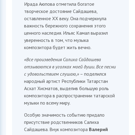
Ирада Аюпова отметила богатое
творческое достояние Сайдашева,
София
оставленное XX веку. Она подчеркнула
ИИ-ассистент приемной комиссии ИФМК КФУ
важность бережного сохранения этого
ценного наследия. Ильяс Камал выразил
уверенность в том, что музыка
композитора будет жить вечно.
«Все произведения Салиха Сайдашева
отзываются в уголках моей души. Все песни
с удовольствием слушаю,»
– поделился
народный артист Республики Татарстан
Асхат Хисматов, выделив большую роль
композитора в распространении татарской
музыки по всему миру.
Особую значимость событию придало
присутствие родственников Салиха
Сайдашева. Внук композитора
Валерий